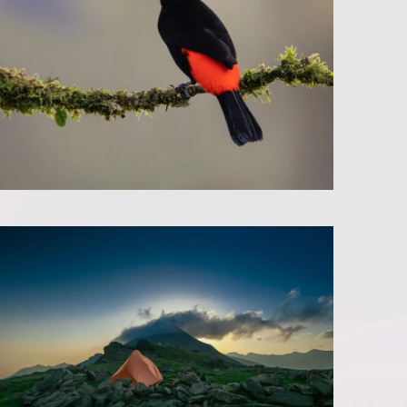
Blackbird
Integer posuere erat a ante venenatis
dapibus posuere velit aliquet. Cras mattis
consectetur purus sit amet fermentum.
Creative
Integer posuere erat a ante venenatis
dapibus posuere velit aliquet. Cras mattis