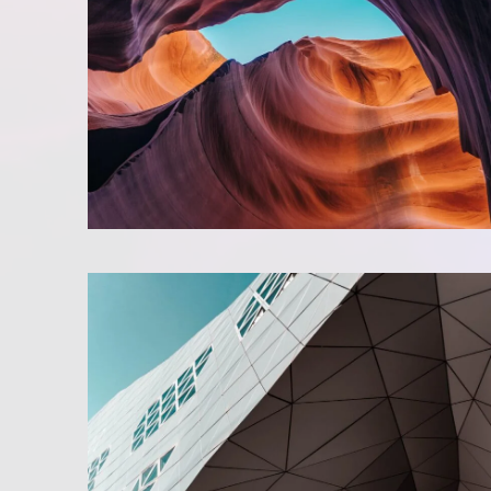
Portfolios
Integer posuere erat a ante venenatis
dapibus posuere velit aliquet. Cras mattis
consectetur purus sit amet fermentum.
Photography
Integer posuere erat a ante venenatis
dapibus posuere velit aliquet. Cras mattis