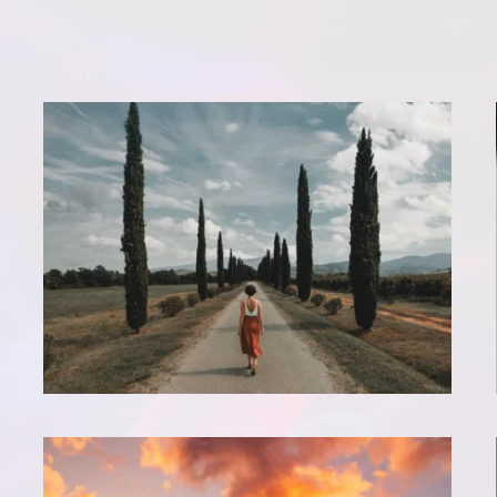
Perspective
Integer posuere erat a ante venenatis
dapibus posuere velit aliquet. Cras mattis
consectetur purus sit amet fermentum.