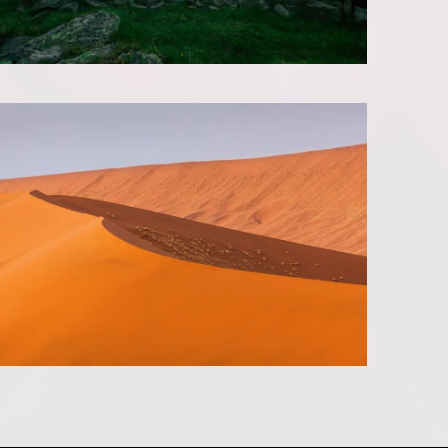
consectetur purus sit amet fermentum.
Proofing
Integer posuere erat a ante venenatis
dapibus posuere velit aliquet. Cras mattis
consectetur purus sit amet fermentum.